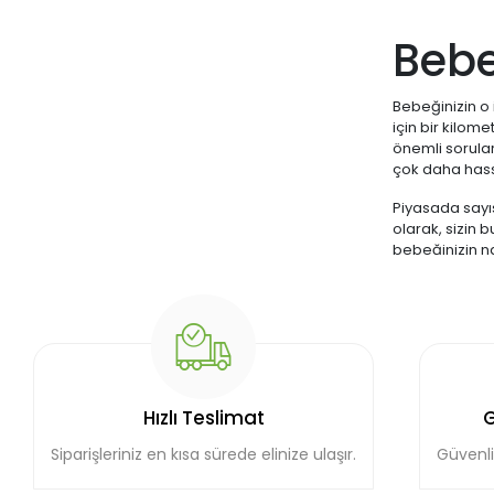
Bebe
Bebeğinizin o 
için bir kilom
önemli sorular
çok daha hass
Piyasada sayıs
olarak, sizin 
bebeğinizin na
gülüşleri koru
bebek diş macu
Neden
Pek çok ebeve
Cevap, bebekler
Hızlı Teslimat
G
1. Yutma Reflek
Siparişleriniz en kısa sürede elinize ulaşır.
Güvenli
Bebekler ve k