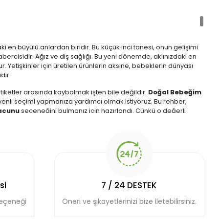
ki en büyülü anlardan biridir. Bu küçük inci tanesi, onun gelişimi
abercisidir: Ağız ve diş sağlığı. Bu yeni dönemde, aklınızdaki en
Yetişkinler için üretilen ürünlerin aksine, bebeklerin dünyası
dir.
etiketler arasında kaybolmak işten bile değildir.
Doğal Bebeğim
güvenli seçimi yapmanıza yardımcı olmak istiyoruz. Bu rehber,
acunu
seçeneğini bulmanız için hazırlandı. Çünkü o değerli
inin henüz tam gelişmediği bu ilk yıllarda, güvenle yutulabilir bir
Macunu Şart?
ya "Sadece su ve fırça yeterli değil mi?" diye düşünebilir.
si
7 / 24 DESTEK
seçeneği
Öneri ve şikayetlerinizi bize iletebilirsiniz.
u tükürme yeteneğine sahip değildirler. Fırçaya sürdüğünüz