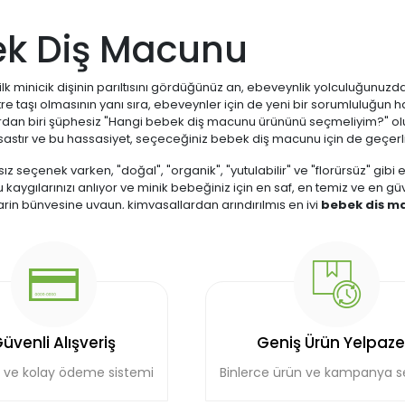
k Diş Macunu
ilk minicik dişinin parıltısını gördüğünüz an, ebeveynlik yolculuğunuzda
etre taşı olmasının yanı sıra, ebeveynler için de yeni bir sorumluluğun h
dan biri şüphesiz "Hangi bebek diş macunu ürününü seçmeliyim?" olur. 
astır ve bu hassasiyet, seçeceğiniz bebek diş macunu için de geçerli
ız seçenek varken, "doğal", "organik", "yutulabilir" ve "florürsüz" gibi 
bu kaygılarınızı anlıyor ve minik bebeğiniz için en saf, en temiz ve en 
rin bünyesine uygun, kimyasallardan arındırılmış en iyi
bebek diş m
manın yolu, bilinçli ve doğal tercihlerden geçer. Özellikle yutma refleks
nu kullanmak bir lüksten ziyade bir zorunluluktur.
 Bebekler İçin Özel Bir Diş 
yn, "Neden kendi diş macunumuzdan çok az miktarda kullanamayız?" ve
in fizyolojik farklılıklarında gizlidir.
üvenli Alışveriş
Geniş Ürün Yelpaze
si ve Florür Tehlikesi
 ve kolay ödeme sistemi
Binlerce ürün ve kampanya 
üçük çocuklar (yaklaşık 3-4 yaşına kadar),dişlerini fırçalarken macun