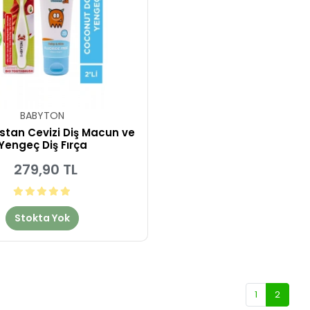
BABYTON
istan Cevizi Diş Macun ve
Yengeç Diş Fırça
279,90 TL
Stokta Yok
1
2