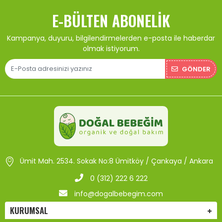
uygun ürünleri seçmek için mağazamızı ziyaret edebilirsiniz.
Doğal Bebeğim olarak, bebeğinizin sağlığı ve konforu için en
E-BÜLTEN ABONELIK
doğru ürünleri sunmak amacıyla sizlere hizmet vermekten
mutluluk duyacağız.
Kampanya, duyuru, bilgilendirmelerden e-posta ile haberdar
olmak istiyorum.
GÖNDER
Ümit Mah. 2534. Sokak No:8 Ümitköy / Çankaya / Ankara
0 (312) 222 6 222
info@dogalbebegim.com
KURUMSAL