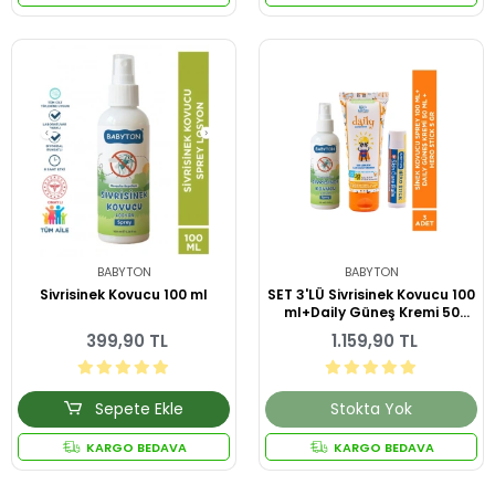
BABYTON
BABYTON
Sivrisinek Kovucu 100 ml
SET 3'LÜ Sivrisinek Kovucu 100
ml+Daily Güneş Kremi 50
ml+Hero Stick 5 ml
399,90 TL
1.159,90 TL
Sepete Ekle
Stokta Yok
KARGO BEDAVA
KARGO BEDAVA