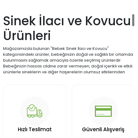
Sinek İlacı ve Kovucu
Ürünleri
Mağazamızda bulunan "Bebek Sinek İlacı ve Kovucu"
kategorisindeki ürünler, bebeğinizin doğal ve sağlıklı bir ortamda
bulunmasını sağlamak amacıyla özenle seçilmiş ürünlerdir.
Bebeğinizin hassas cildine zarar vermeyen, doğal içerikli ve etkili
ürünlerle sineklerin ve diğer haşerelerin olumsuz etkilerinden
korunmasını sağlamak için bu kategorideki ürünleri
inceleyebilirsiniz.
Bebeklerin hassas cilt yapısı, kimyasal içerikli sinek ilaçlarına karşı
oldukça duyarlıdır. Bu sebeple, mağazamızda bulunan bebek
sinek ilacı ve kovucu ürünleri, tamamen doğal içeriklerden
oluşmaktadır. Bebeklerin sağlığını riske atmadan, etkili bir şekilde
sineklerden korunmalarını sağlayan bu ürünler, bebeğinizin rahat
ve huzurlu bir ortamda zaman geçirmesine olanak tanır.
Hızlı Teslimat
Güvenli Alışveriş
Kategorimizde bulunan ürünler arasında, bebek odası sinek