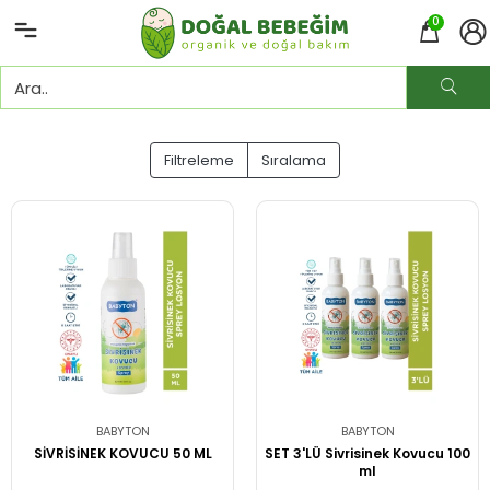
0
Filtreleme
Sıralama
BABYTON
BABYTON
SİVRİSİNEK KOVUCU 50 ML
SET 3'LÜ Sivrisinek Kovucu 100
ml