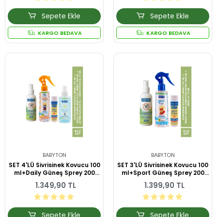
Sepete Ekle
Sepete Ekle
KARGO BEDAVA
KARGO BEDAVA
BABYTON
BABYTON
SET 4'LÜ Sivrisinek Kovucu 100
SET 3'LÜ Sivrisinek Kovucu 100
ml+Daily Güneş Sprey 200
ml+Sport Güneş Sprey 200
ml+After Sun 200ml+Hero
ml+Hero Stick XL 15 gr
1.349,90 TL
1.399,90 TL
Stick XL 15 gr
Sepete Ekle
Sepete Ekle