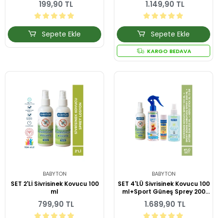
199,90 TL
1.149,90 TL
Sepete Ekle
Sepete Ekle
KARGO BEDAVA
BABYTON
BABYTON
SET 2'Lİ Sivrisinek Kovucu 100
SET 4'LÜ Sivrisinek Kovucu 100
ml
ml+Sport Güneş Sprey 200
ml+After Sun 200 ml+Hero
799,90 TL
1.689,90 TL
Stick XL 15 gr