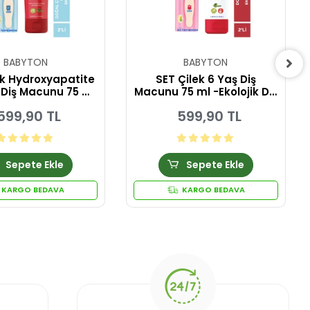
BABYTON
BABYTON
ek Hydroxyapatite
SET Çilek 6 Yaş Diş
l Diş Macunu 75 ml
Macunu 75 ml -Ekolojik Diş
ik Diş Fırçası Coco
Fırçası Pinky
599,90 TL
599,90 TL
Sepete Ekle
Sepete Ekle
KARGO BEDAVA
KARGO BEDAVA