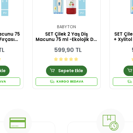
BABYTON
Macunu 75
SET Çilek 2 Yaş Diş
SET Çil
Fırçası
Macunu 75 ml -Ekolojik Diş
+ Xylito
Fırçası Coco
- Ekoloj
TL
599,90 TL
kle
Sepete Ekle
AVA
KARGO BEDAVA