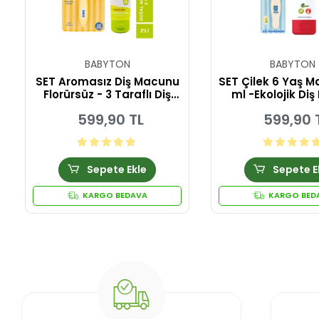
BABYTON
BABYTON
SET Aromasız Diş Macunu
SET Çilek 6 Yaş 
Florürsüz - 3 Taraflı Diş
ml -Ekolojik Diş 
Fırçası Flappy
Coco
599,90 TL
599,90 
Sepete Ekle
Sepete E
KARGO BEDAVA
KARGO BED