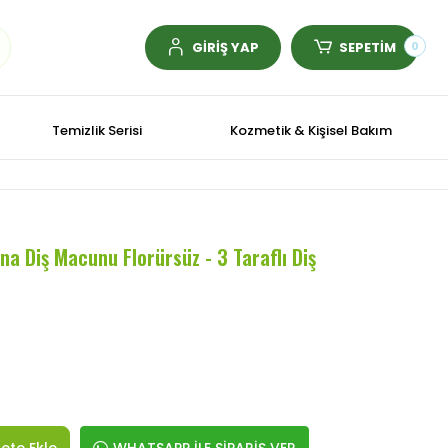
GİRİŞ YAP
SEPETİM
0
Temizlik Serisi
Kozmetik & Kişisel Bakım
a Diş Macunu Florürsüz - 3 Taraflı Diş
ete Ekle