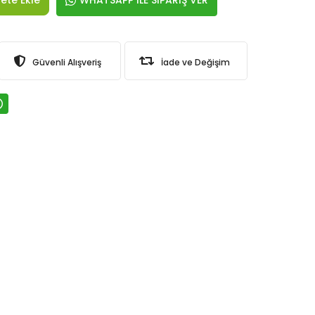
WHATSAPP İLE SİPARİŞ VER
Güvenli Alışveriş
İade ve Değişim