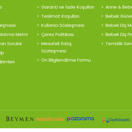
a
Garanti ve İade Koşulları
Anne & Beb
Teslimat Koşulları
Bebek Güne
zleşmesi
Kullanıcı Sözleşmesi
Bebek Diş 
nlatma Metni
Çerez Politikası
Bebek Diş Fı
lan Sorular
Mesafeli Satış
Temizlik Seri
Sözleşmesi
kip
Ön Bilgilendirme Formu
irimleri