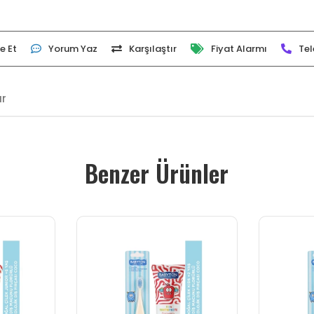
e Et
Yorum Yaz
Karşılaştır
Fiyat Alarmı
Tel
ar
Benzer Ürünler