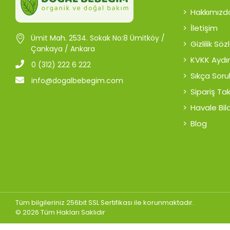
Hakkımızd
İletişim
Ümit Mah. 2534. Sokak No:8 Ümitköy /
Gizlilik Sö
Çankaya / Ankara
KVKK Aydı
0 (312) 222 6 222
Sıkça Soru
info@dogalbebegim.com
Sipariş Ta
Havale Bild
Blog
Tüm bilgileriniz 256bit SSL Sertifikası ile korunmaktadır.
© 2026 Tüm Hakları Saklıdır