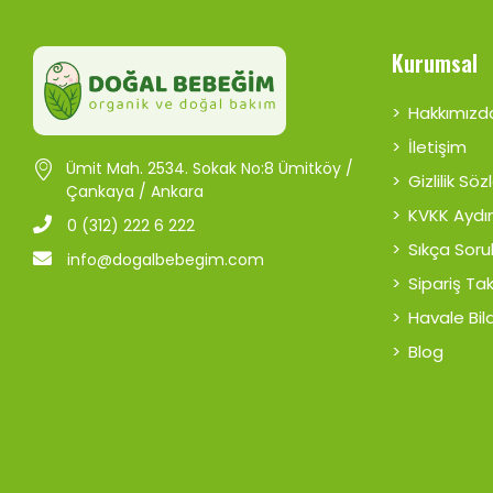
Kurumsal
Hakkımızd
İletişim
Ümit Mah. 2534. Sokak No:8 Ümitköy /
Gizlilik Sö
Çankaya / Ankara
KVKK Aydı
0 (312) 222 6 222
Sıkça Soru
info@dogalbebegim.com
Sipariş Ta
Havale Bild
Blog