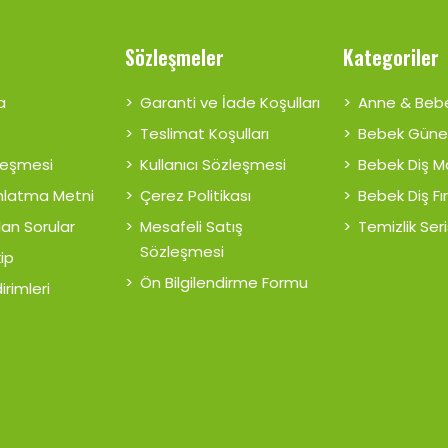
Sözleşmeler
Kategoriler
a
Garanti ve İade Koşulları
Anne & Beb
Teslimat Koşulları
Bebek Güne
zleşmesi
Kullanıcı Sözleşmesi
Bebek Diş 
nlatma Metni
Çerez Politikası
Bebek Diş Fı
lan Sorular
Mesafeli Satış
Temizlik Seri
Sözleşmesi
kip
Ön Bilgilendirme Formu
irimleri