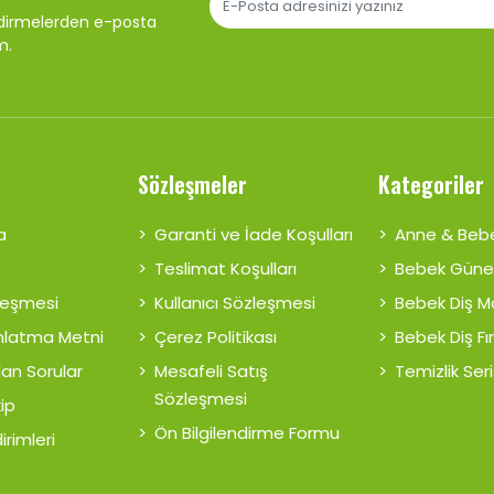
ndirmelerden e-posta
m.
Sözleşmeler
Kategoriler
a
Garanti ve İade Koşulları
Anne & Beb
Teslimat Koşulları
Bebek Güne
zleşmesi
Kullanıcı Sözleşmesi
Bebek Diş 
nlatma Metni
Çerez Politikası
Bebek Diş Fı
lan Sorular
Mesafeli Satış
Temizlik Seri
Sözleşmesi
kip
Ön Bilgilendirme Formu
irimleri