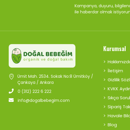
Kampanya, duyuru, bilgile
ile haberdar olmak istiyoru
Kurumsal
Hakkımızd
İletişim
Ümit Mah. 2534. Sokak No:8 Ümitköy /
Gizlilik Sö
Çankaya / Ankara
KVKK Aydı
0 (312) 222 6 222
Sıkça Soru
info@dogalbebegim.com
Sipariş Ta
Havale Bild
Blog