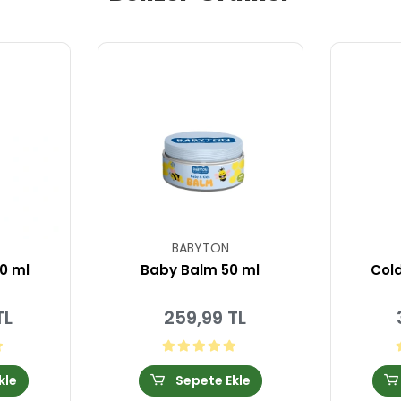
BABYTON
0 ml
Baby Balm 50 ml
Cold
TL
259,99 TL
kle
Sepete Ekle