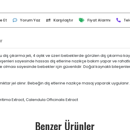
e Et
Yorum Yaz
Karşılaştır
Fiyat Alarmı
Tel
ar
. Bu diş çıkarma jeli, 4 aylık ve üzeri bebeklerde görülen diş çıkarma 
ileşenleri sayesinde hassas diş etlerine nazikçe bakım yapar ve rahatla
lde olması sayesinde bebekler için güvenlidir. Doğal kaynaklı bileşenler
tar jel alınır. Bebeğin diş etlerine nazikçe masaj yaparak uygulanır.
ima Extract, Calendula Offıcinalis Extract
Benzer Ürünler