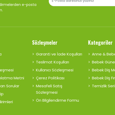
ndirmelerden e-posta
m.
Sözleşmeler
Kategoriler
a
Garanti ve İade Koşulları
Anne & Beb
Teslimat Koşulları
Bebek Güne
zleşmesi
Kullanıcı Sözleşmesi
Bebek Diş 
nlatma Metni
Çerez Politikası
Bebek Diş Fı
lan Sorular
Mesafeli Satış
Temizlik Seri
Sözleşmesi
kip
Ön Bilgilendirme Formu
irimleri