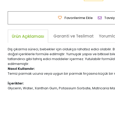
Favorilerime Ekle
Tavsiy
Garanti ve Teslimat
Yoruml
Ürün Açıklaması
Diş çıkarma süreci, bebekler için oldukça rahatsız edici olabilir
doğal içeriklerle formüle edilmiştir. Yumuşak yapısı ve bitkisel b
tatlandırıcı gibi tahriş edici maddeler içermez. Yutulabilir formü
edilmemiştir.
Nasıl Kullanılır:
Temiz parmak ucuna veya uygun bir parmak fırçasına küçük bir mik
İçerikler:
Glycerin, Water, Xanthan Gum, Potassium Sorbate, Matricaria Marit