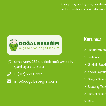
Kampanya, duyuru, bilgile
ile haberdar olmak istiyoru
Kurumsal
Hakkımızd
İletişim
Ümit Mah. 2534. Sokak No:8 Ümitköy /
Gizlilik Sö
Çankaya / Ankara
KVKK Aydı
0 (312) 222 6 222
Sıkça Soru
info@dogalbebegim.com
Sipariş Ta
Havale Bild
Blog